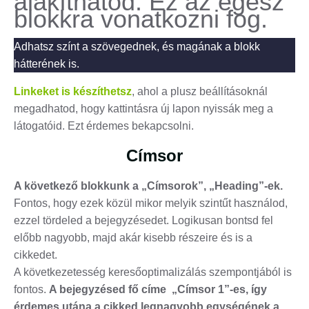
alakíthatod. Ez az egész
blokkra vonatkozni fog.
Adhatsz színt a szövegednek, és magának a blokk
hátterének is.
Linkeket is készíthetsz
, ahol a plusz beállításoknál
megadhatod, hogy kattintásra új lapon nyissák meg a
látogatóid. Ezt érdemes bekapcsolni.
Címsor
A következő blokkunk a „Címsorok”, „Heading”-ek.
Fontos, hogy ezek közül mikor melyik szintűt használod,
ezzel tördeled a bejegyzésedet. Logikusan bontsd fel
előbb nagyobb, majd akár kisebb részeire és is a
cikkedet.
A következetesség keresőoptimalizálás szempontjából is
fontos.
A bejegyzésed fő címe „Címsor 1”-es, így
érdemes utána a cikked legnagyobb egységének a