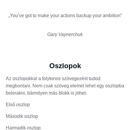
„You’ve got to make your actions backup your ambition”
Gary Vaynerchuk
Oszlopok
Az oszlopokkal a folytonos szövegezést tudod
megbontani. Nem csak szöveg elemet lehet egy oszlopba
belerakni, bármilyen más blokk is jöhet.
Első oszlop
Második oszlop
Harmadik oszlop