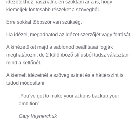
idézetekhez használni, én szoktam arra is, hogy
kiemeljek fontosabb részeket a szövegből.
Erre sokkal többször van szükség.
Ha idézel, megadhatod az idézet szerzőjét vagy forrását.
A kinézetüket majd a sablonod beállításai fogják
meghatározni, de 2 különböző stílusból tudsz választani
mind a kettőnél.
A kiemelt idézetnél a szöveg színét és a háttérszínt is
tudod módosítani.
„You’ve got to make your actions backup your
ambition”
Gary Vaynerchuk