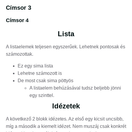
Címsor 3
Címsor 4
Lista
A listaelemek teljesen egyszerűek. Lehetnek pontosak és
számozottak.
Ez egy sima lista
Lehetne számozott is
De most csak sima pöttyös
A listaelem behúzásával tudsz beljebb jönni
egy szinttel.
Idézetek
A következő 2 blokk idézetes. Az első egy kicsit uncsibb,
míg a második a kiemelt idézet. Nem muszáj csak konkrét