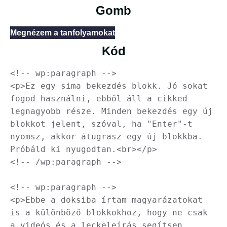
Gomb
Megnézem a tanfolyamokat
Kód
<!-- wp:paragraph -->

<p>Ez egy sima bekezdés blokk. Jó sokat 
fogod használni, ebből áll a cikked 
legnagyobb része. Minden bekezdés egy új 
blokkot jelent, szóval, ha "Enter"-t 
nyomsz, akkor átugrasz egy új blokkba. 
Próbáld ki nyugodtan.<br></p>

<!-- /wp:paragraph -->

<!-- wp:paragraph -->

<p>Ebbe a doksiba írtam magyarázatokat 
is a különböző blokkokhoz, hogy ne csak 
a videós és a leckeleírás segítsen, 