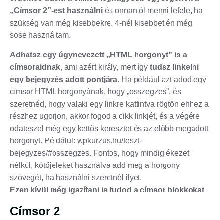
„Címsor 2”-est használni
és onnantól menni lefele, ha
szükség van még kisebbekre. 4-nél kisebbet én még
sose használtam.
Adhatsz egy úgynevezett „HTML horgonyt” is a
címsoraidnak
, ami azért király, mert így
tudsz linkelni
egy bejegyzés adott pontjára
. Ha például azt adod egy
címsor HTML horgonyának, hogy „osszegzes”, és
szeretnéd, hogy valaki egy linkre kattintva rögtön ehhez a
részhez ugorjon, akkor fogod a cikk linkjét, és a végére
odateszel még egy kettős keresztet és az előbb megadott
horgonyt. Példálul: wpkurzus.hu/teszt-
bejegyzes/#osszegzes. Fontos, hogy mindig ékezet
nélkül, kötőjeleket használva add meg a horgony
szövegét, ha használni szeretnél ilyet.
Ezen kívül még igazítani is tudod a címsor blokkokat.
Címsor 2