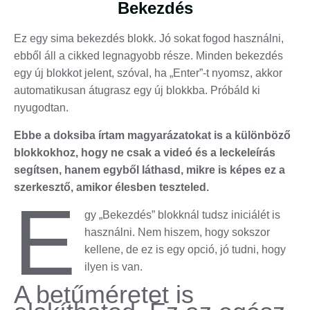
Bekezdés
Ez egy sima bekezdés blokk. Jó sokat fogod használni,
ebből áll a cikked legnagyobb része. Minden bekezdés
egy új blokkot jelent, szóval, ha „Enter”-t nyomsz, akkor
automatikusan átugrasz egy új blokkba. Próbáld ki
nyugodtan.
Ebbe a doksiba írtam magyarázatokat is a különböző
blokkokhoz, hogy ne csak a videó és a leckeleírás
segítsen, hanem egyből láthasd, mikre is képes ez a
szerkesztő, amikor élesben teszteled.
E
gy „Bekezdés” blokknál tudsz iniciálét is
használni. Nem hiszem, hogy sokszor
kellene, de ez is egy opció, jó tudni, hogy
ilyen is van.
A betűméretet is