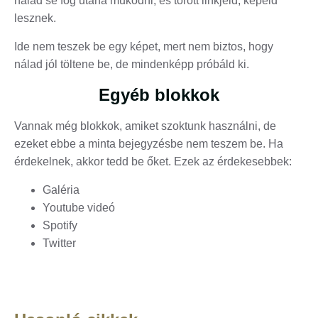
nálad se fog utána működni, és törött linkjeid, képeid
lesznek.
Ide nem teszek be egy képet, mert nem biztos, hogy
nálad jól töltene be, de mindenképp próbáld ki.
Egyéb blokkok
Vannak még blokkok, amiket szoktunk használni, de
ezeket ebbe a minta bejegyzésbe nem teszem be. Ha
érdekelnek, akkor tedd be őket. Ezek az érdekesebbek:
Galéria
Youtube videó
Spotify
Twitter