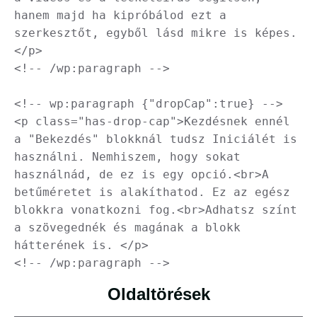
hanem majd ha kipróbálod ezt a 
szerkesztőt, egyből lásd mikre is képes.
</p>

<!-- /wp:paragraph -->

<!-- wp:paragraph {"dropCap":true} -->

<p class="has-drop-cap">Kezdésnek ennél 
a "Bekezdés" blokknál tudsz Iniciálét is 
használni. Nemhiszem, hogy sokat 
használnád, de ez is egy opció.<br>A 
betűméretet is alakíthatod. Ez az egész 
blokkra vonatkozni fog.<br>Adhatsz színt 
a szövegednék és magának a blokk 
hátterének is. </p>

<!-- /wp:paragraph -->
Oldaltörések