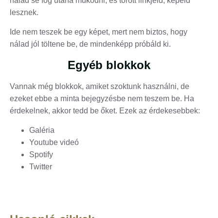
nálad se fog utána működni, és törött linkjeid, képeid
lesznek.
Ide nem teszek be egy képet, mert nem biztos, hogy
nálad jól töltene be, de mindenképp próbáld ki.
Egyéb blokkok
Vannak még blokkok, amiket szoktunk használni, de
ezeket ebbe a minta bejegyzésbe nem teszem be. Ha
érdekelnek, akkor tedd be őket. Ezek az érdekesebbek:
Galéria
Youtube videó
Spotify
Twitter