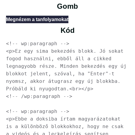
Gomb
Megnézem a tanfolyamokat
Kód
<!-- wp:paragraph -->

<p>Ez egy sima bekezdés blokk. Jó sokat 
fogod használni, ebből áll a cikked 
legnagyobb része. Minden bekezdés egy új 
blokkot jelent, szóval, ha "Enter"-t 
nyomsz, akkor átugrasz egy új blokkba. 
Próbáld ki nyugodtan.<br></p>

<!-- /wp:paragraph -->

<!-- wp:paragraph -->

<p>Ebbe a doksiba írtam magyarázatokat 
is a különböző blokkokhoz, hogy ne csak 
a videós és a leckeleírás segítsen, 