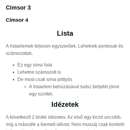
Címsor 3
Címsor 4
Lista
A listaelemek teljesen egyszerűek. Lehetnek pontosak és
számozottak.
Ez egy sima lista
Lehetne számozott is
De most csak sima pöttyös
A listaelem behúzásával tudsz beljebb jönni
egy szinttel.
Idézetek
A következő 2 blokk idézetes. Az első egy kicsit uncsibb,
míg a második a kiemelt idézet. Nem muszáj csak konkrét