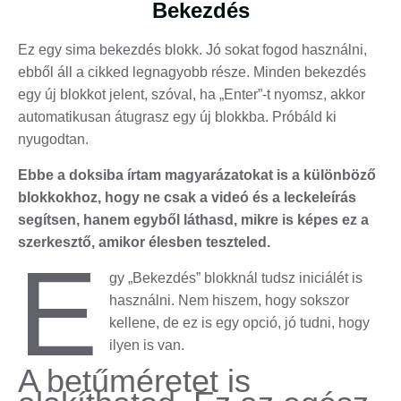
Bekezdés
Ez egy sima bekezdés blokk. Jó sokat fogod használni,
ebből áll a cikked legnagyobb része. Minden bekezdés
egy új blokkot jelent, szóval, ha „Enter”-t nyomsz, akkor
automatikusan átugrasz egy új blokkba. Próbáld ki
nyugodtan.
Ebbe a doksiba írtam magyarázatokat is a különböző
blokkokhoz, hogy ne csak a videó és a leckeleírás
segítsen, hanem egyből láthasd, mikre is képes ez a
szerkesztő, amikor élesben teszteled.
E
gy „Bekezdés” blokknál tudsz iniciálét is
használni. Nem hiszem, hogy sokszor
kellene, de ez is egy opció, jó tudni, hogy
ilyen is van.
A betűméretet is