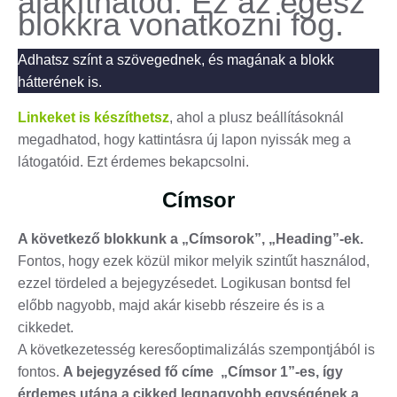
alakíthatod. Ez az egész
blokkra vonatkozni fog.
Adhatsz színt a szövegednek, és magának a blokk
hátterének is.
Linkeket is készíthetsz
, ahol a plusz beállításoknál
megadhatod, hogy kattintásra új lapon nyissák meg a
látogatóid. Ezt érdemes bekapcsolni.
Címsor
A következő blokkunk a „Címsorok”, „Heading”-ek.
Fontos, hogy ezek közül mikor melyik szintűt használod,
ezzel tördeled a bejegyzésedet. Logikusan bontsd fel
előbb nagyobb, majd akár kisebb részeire és is a
cikkedet.
A következetesség keresőoptimalizálás szempontjából is
fontos.
A bejegyzésed fő címe „Címsor 1”-es, így
érdemes utána a cikked legnagyobb egységének a