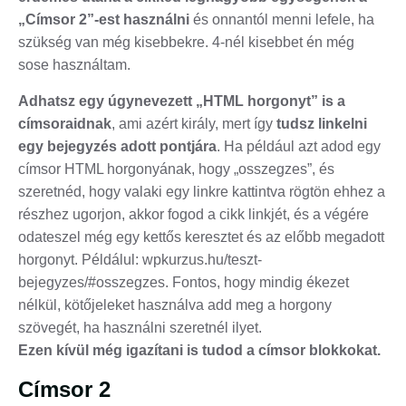
„Címsor 2”-est használni
és onnantól menni lefele, ha
szükség van még kisebbekre. 4-nél kisebbet én még
sose használtam.
Adhatsz egy úgynevezett „HTML horgonyt” is a
címsoraidnak
, ami azért király, mert így
tudsz linkelni
egy bejegyzés adott pontjára
. Ha például azt adod egy
címsor HTML horgonyának, hogy „osszegzes”, és
szeretnéd, hogy valaki egy linkre kattintva rögtön ehhez a
részhez ugorjon, akkor fogod a cikk linkjét, és a végére
odateszel még egy kettős keresztet és az előbb megadott
horgonyt. Példálul: wpkurzus.hu/teszt-
bejegyzes/#osszegzes. Fontos, hogy mindig ékezet
nélkül, kötőjeleket használva add meg a horgony
szövegét, ha használni szeretnél ilyet.
Ezen kívül még igazítani is tudod a címsor blokkokat.
Címsor 2