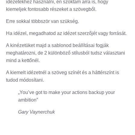
idézetekhez használni, én szoktam arra is, hogy
kiemeljek fontosabb részeket a szövegből.
Erre sokkal többször van szükség.
Ha idézel, megadhatod az idézet szerzőjét vagy forrását.
A kinézetüket majd a sablonod beállításai fogják
meghatározni, de 2 különböző stílusból tudsz választani
mind a kettőnél.
A kiemelt idézetnél a szöveg színét és a háttérszínt is
tudod módosítani.
„You’ve got to make your actions backup your
ambition”
Gary Vaynerchuk