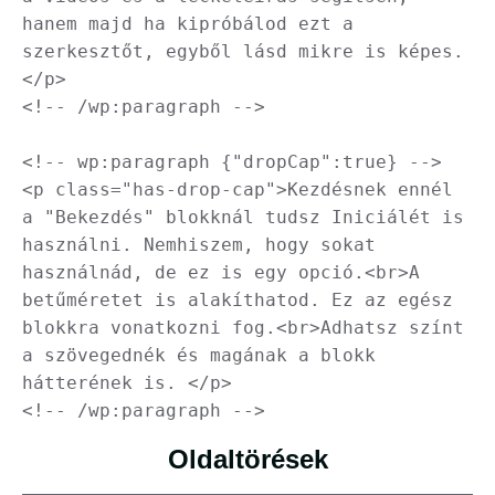
hanem majd ha kipróbálod ezt a 
szerkesztőt, egyből lásd mikre is képes.
</p>

<!-- /wp:paragraph -->

<!-- wp:paragraph {"dropCap":true} -->

<p class="has-drop-cap">Kezdésnek ennél 
a "Bekezdés" blokknál tudsz Iniciálét is 
használni. Nemhiszem, hogy sokat 
használnád, de ez is egy opció.<br>A 
betűméretet is alakíthatod. Ez az egész 
blokkra vonatkozni fog.<br>Adhatsz színt 
a szövegednék és magának a blokk 
hátterének is. </p>

<!-- /wp:paragraph -->
Oldaltörések