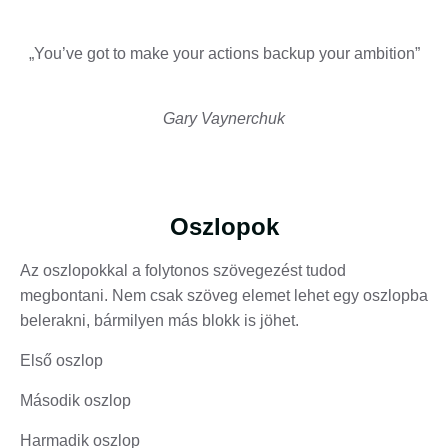
„You’ve got to make your actions backup your ambition”
Gary Vaynerchuk
Oszlopok
Az oszlopokkal a folytonos szövegezést tudod
megbontani. Nem csak szöveg elemet lehet egy oszlopba
belerakni, bármilyen más blokk is jöhet.
Első oszlop
Második oszlop
Harmadik oszlop