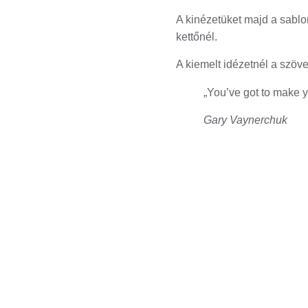
A kinézetüket majd a sablo
kettőnél.
A kiemelt idézetnél a szöve
„You’ve got to make 
Gary Vaynerchuk