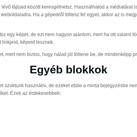
lévő fájljaid között keresgélhetsz. Használhatod a médiatárat is
a weboldaladra. Ha a gépedről töltesz fel egyet, akkor az is meg
sz egy képet, de ezt nem nagyon ajánlom, mert ha ott valami tör
 linkjeid, képeid lesznek.
t, mert nem biztos, hogy nálad jól töltene be, de mindenképp pr
Egyéb blokkok
t szoktunk használni, de ezeket ebbe a minta bejegyzésbe ne
őket. Ezek az érdekesebbek: