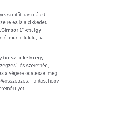
ik szintűt használod,
eire és is a cikkedet.
Címsor 1”-es, így
tól menni lefele, ha
gy
tudsz linkelni egy
zegzes”, és szeretnéd,
, és a végére odateszel még
es/#osszegzes. Fontos, hogy
etnél ilyet.