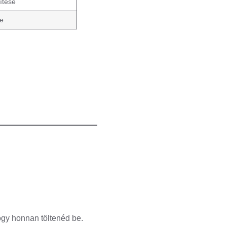
ítése
te
ogy honnan töltenéd be.