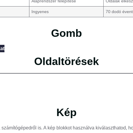
Alaprendszer felépítése
Oldalak elkész
Ingyenes
70 dodó éven
Gomb
at
Oldaltörések
Kép
számítógépedről is. A kép blokkot használva kiválaszthatod, h