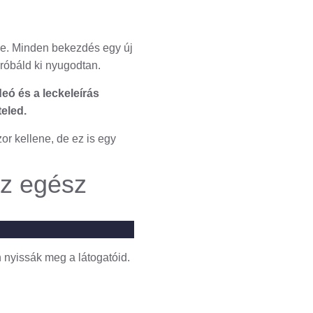
ze. Minden bekezdés egy új
Próbáld ki nyugodtan.
eó és a leckeleírás
eled.
or kellene, de ez is egy
az egész
n nyissák meg a látogatóid.