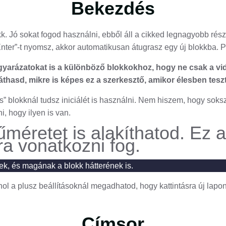
Bekezdés
. Jó sokat fogod használni, ebből áll a cikked legnagyobb rés
„Enter”-t nyomsz, akkor automatikusan átugrasz egy új blokkba. 
yarázatokat is a különböző blokkokhoz, hogy ne csak a vid
thasd, mikre is képes ez a szerkesztő, amikor élesben teszt
” blokknál tudsz iniciálét is használni. Nem hiszem, hogy soksz
ni, hogy ilyen is van.
űméretet is alakíthatod. Ez 
ra vonatkozni fog.
ek, és magának a blokk hátterének is.
ahol a plusz beállításoknál megadhatod, hogy kattintásra új lapo
Címsor