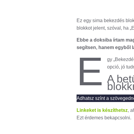
Ez egy sima bekezdés blokk
blokkot jelent, szóval, ha 
Ebbe a doksiba írtam mag
segítsen, hanem egyből lá
E
gy „Bekezdés
opció, jó tud
A bet
blokk
Adhatsz színt a szövegedn
Linkeket is készíthetsz
, 
Ezt érdemes bekapcsolni.