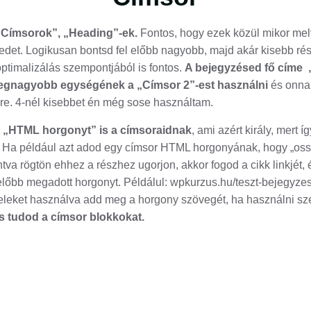
„Címsorok”, „Heading”-ek.
Fontos, hogy ezek közül mikor mely
edet. Logikusan bontsd fel előbb nagyobb, majd akár kisebb rész
ptimalizálás szempontjából is fontos.
A bejegyzésed fő címe „
legnagyobb egységének a „Címsor 2”-est használni
és onnan
e. 4-nél kisebbet én még sose használtam.
 „HTML horgonyt” is a címsoraidnak
, ami azért király, mert í
. Ha például azt adod egy címsor HTML horgonyának, hogy „oss
intva rögtön ehhez a részhez ugorjon, akkor fogod a cikk linkjét
 előbb megadott horgonyt. Példálul: wpkurzus.hu/teszt-bejegyz
jeleket használva add meg a horgony szövegét, ha használni szer
is tudod a címsor blokkokat.