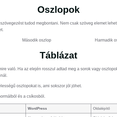
Oszlopok
s szövegezést tudod megbontani. Nem csak szöveg elemet lehet
t.
Második oszlop
Harmadik o
Táblázat
 amire való. Ha az elején rosszul adtad meg a sorok vagy oszlop
inál.
lességű oszlopokat is, ami sokszor jól jöhet.
 normálból és a csíkosból.
WordPress
Oldalépítő