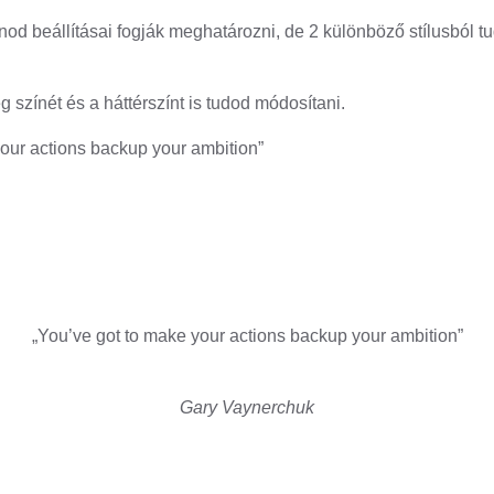
nod beállításai fogják meghatározni, de 2 különböző stílusból t
g színét és a háttérszínt is tudod módosítani.
your actions backup your ambition”
„You’ve got to make your actions backup your ambition”
Gary Vaynerchuk