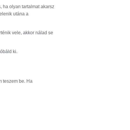
, ha olyan tartalmat akarsz
jelenik utána a
ténik vele, akkor nálad se
óbáld ki.
m teszem be. Ha