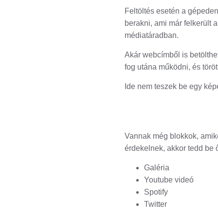
Feltöltés esetén a gépeden 
berakni, ami már felkerült 
médiatáradban.
Akár webcímből is betölthet
fog utána működni, és törött
Ide nem teszek be egy képe
Vannak még blokkok, amike
érdekelnek, akkor tedd be 
Galéria
Youtube videó
Spotify
Twitter