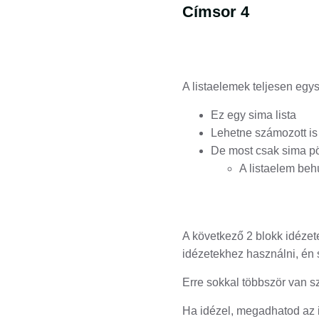
Címsor 4
A listaelemek teljesen egy
Ez egy sima lista
Lehetne számozott is
De most csak sima pö
A listaelem behú
A következő 2 blokk idézet
idézetekhez használni, én 
Erre sokkal többször van s
Ha idézel, megadhatod az i