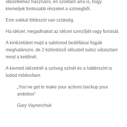
idézetekhez használni, én szoktam arra is, hogy
kiemeljek fontosabb részeket a szövegből.
Erre sokkal többször van szükség.
Ha idézel, megadhatod az idézet szerzőjét vagy forrását.
A kinézetüket majd a sablonod beállításai fogják
meghatározni, de 2 különböző stílusból tudsz választani
mind a kettőnél.
A kiemelt idézetnél a szöveg színét és a háttérszínt is
tudod módosítani.
„You’ve got to make your actions backup your
ambition”
Gary Vaynerchuk