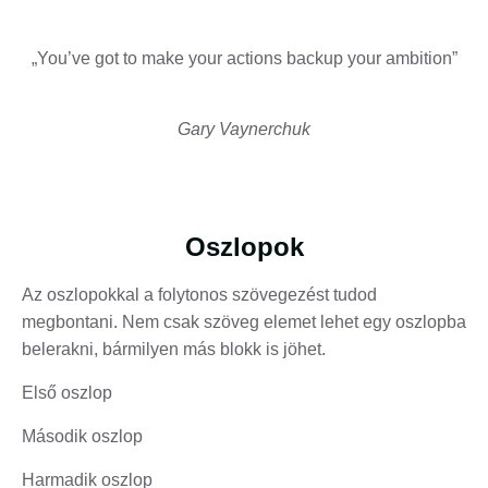
„You’ve got to make your actions backup your ambition”
Gary Vaynerchuk
Oszlopok
Az oszlopokkal a folytonos szövegezést tudod
megbontani. Nem csak szöveg elemet lehet egy oszlopba
belerakni, bármilyen más blokk is jöhet.
Első oszlop
Második oszlop
Harmadik oszlop