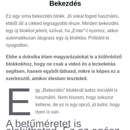
Bekezdés
Ez egy sima bekezdés blokk. Jó sokat fogod használni,
ebből áll a cikked legnagyobb része. Minden bekezdés
egy új blokkot jelent, szóval, ha „Enter”-t nyomsz, akkor
automatikusan átugrasz egy új blokkba. Próbáld ki
nyugodtan.
Ebbe a doksiba írtam magyarázatokat is a különböző
blokkokhoz, hogy ne csak a videó és a leckeleírás
segítsen, hanem egyből láthasd, mikre is képes ez a
szerkesztő, amikor élesben teszteled.
E
gy „Bekezdés” blokknál tudsz iniciálét is
használni. Nem hiszem, hogy sokszor
kellene, de ez is egy opció, jó tudni, hogy
ilyen is van.
A betűméretet is