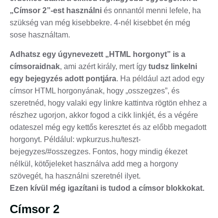
„Címsor 2”-est használni
és onnantól menni lefele, ha
szükség van még kisebbekre. 4-nél kisebbet én még
sose használtam.
Adhatsz egy úgynevezett „HTML horgonyt” is a
címsoraidnak
, ami azért király, mert így
tudsz linkelni
egy bejegyzés adott pontjára
. Ha például azt adod egy
címsor HTML horgonyának, hogy „osszegzes”, és
szeretnéd, hogy valaki egy linkre kattintva rögtön ehhez a
részhez ugorjon, akkor fogod a cikk linkjét, és a végére
odateszel még egy kettős keresztet és az előbb megadott
horgonyt. Példálul: wpkurzus.hu/teszt-
bejegyzes/#osszegzes. Fontos, hogy mindig ékezet
nélkül, kötőjeleket használva add meg a horgony
szövegét, ha használni szeretnél ilyet.
Ezen kívül még igazítani is tudod a címsor blokkokat.
Címsor 2