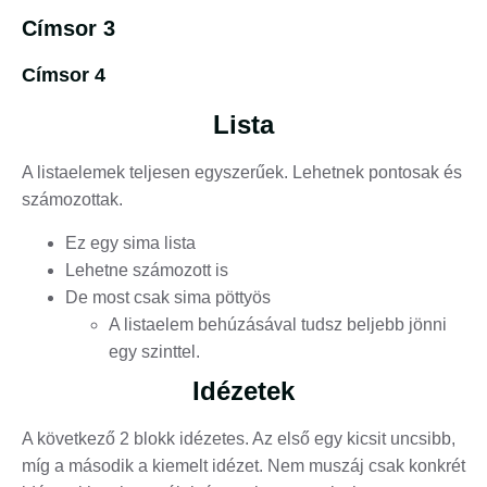
Címsor 3
Címsor 4
Lista
A listaelemek teljesen egyszerűek. Lehetnek pontosak és
számozottak.
Ez egy sima lista
Lehetne számozott is
De most csak sima pöttyös
A listaelem behúzásával tudsz beljebb jönni
egy szinttel.
Idézetek
A következő 2 blokk idézetes. Az első egy kicsit uncsibb,
míg a második a kiemelt idézet. Nem muszáj csak konkrét