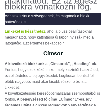
alakíthatod. Ez az egész
blokkra vonatkozni fog.
Adhatsz színt a szövegednek, és magának a blokk
hátterének is.
Linkeket is készíthetsz
, ahol a plusz beállításoknál
megadhatod, hogy kattintásra új lapon nyissák meg a
látogatóid. Ezt érdemes bekapcsolni.
Címsor
A következő blokkunk a „Címsorok”, „Heading”-ek.
Fontos, hogy ezek közül mikor melyik szintűt használod,
ezzel tördeled a bejegyzésedet. Logikusan bontsd fel
előbb nagyobb, majd akár kisebb részeire és is a
cikkedet.
A következetesség keresőoptimalizálás szempontjából is
fontos.
A bejegyzésed fő címe „Címsor 1”-es, így
érdemes utána a cikked legnagyobb egységének a