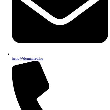
hello@domained.hu