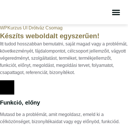
WPKurzus UI Drótváz Csomag
Készíts weboldalt egyszerűen!
Itt tudod hosszabban bemutatni, saját magad vagy a problémát,
következményét, fájdalompontot, célcsoport jellemzőit, vágyott
végeredményt, szolgáltatást, terméket, termékjellemzőt,
funkciót, előnyt, megoldást, megoldási tervet, folyamatot,
csapattagot, referenciát, bizonyítékot.
Funkció, előny
Mutasd be a problémát, amit megoldasz, emeld ki a
célközönséget, bizonyítékaidat vagy egy előnyöd, funkciód.