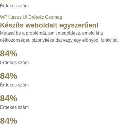
Érdekes szám
WPKurzus UI Drótváz Csomag
Készíts weboldalt egyszerűen!
Mutasd be a problémát, amit megoldasz, emeld ki a
célközönséget, bizonyítékaidat vagy egy előnyöd, funkciód.
84%
Érdekes szám
84%
Érdekes szám
84%
Érdekes szám
84%